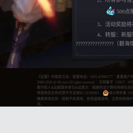
2、所有参与当
500
3、活动奖励将
4、转服：新
???????????????
《
征服
》中国官方站┊客服电话：0591-87085777┊重要客户呼叫
2000-2026 @
99.com
All rights reserved.┊
文网备字（2007）19
著作权人&出版服务单位&运营方：福建网龙计算机网络信息
增值电信业务经营许可证闽B2-20100001
┊
闽公网安备 3501
健康游戏忠告：抵制不良游戏，拒绝盗版游戏，注意自我保护
活。