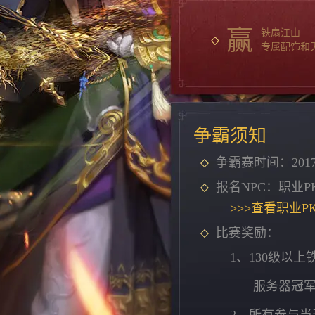
赢
铁扇江山
专属配饰和
争霸须知
争霸赛时间：2017年
报名NPC：职业P
>>>查看职业P
比赛奖励：
1、130级以
服务器冠