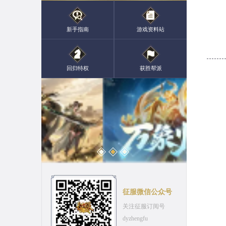
新手指南
游戏资料站
回归特权
获胜帮派
征服微信公众号
关注征服订阅号
dyzhengfu