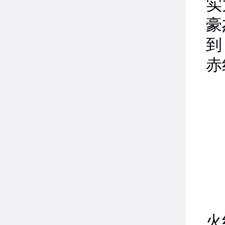
实
豪
到
赤
火