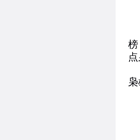
江
榜
点
注
枭