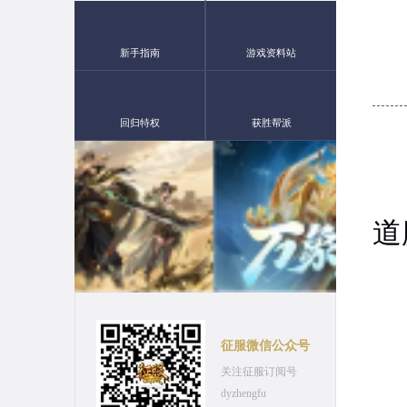
新手指南
游戏资料站
回归特权
获胜帮派
活
活
道
征服微信公众号
关注征服订阅号
dyzhengfu