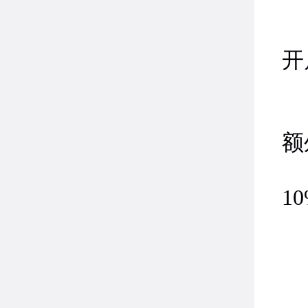
①
开
枭
额
豪
1