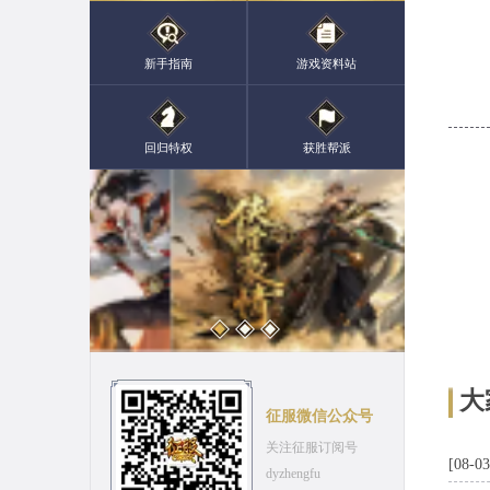
新手指南
游戏资料站
回归特权
获胜帮派
大
征服微信公众号
关注征服订阅号
[08-03
dyzhengfu