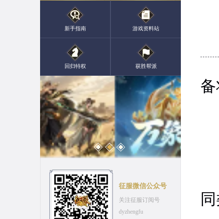
新手指南
游戏资料站
适
回归特权
获胜帮派
备
如
征服微信公众号
同
关注征服订阅号
dyzhengfu
如