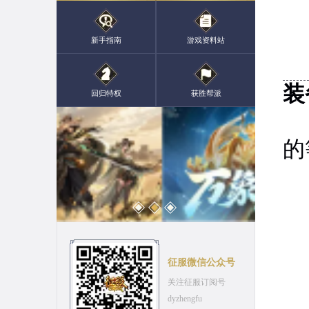
新手指南
游戏资料站
装
回归特权
获胜帮派
大
的
征服微信公众号
关注征服订阅号
dyzhengfu