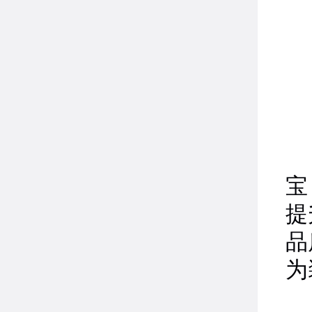
1
品
宝
提
品
为