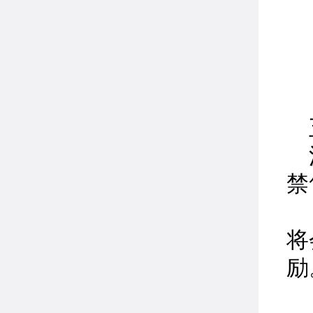
法
禁
Ｐ
将
励