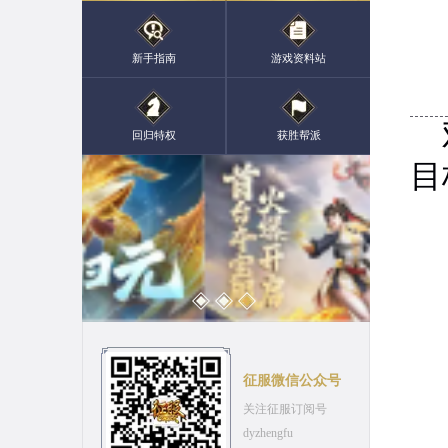
新手指南
游戏资料站
双
回归特权
获胜帮派
目
征服微信公众号
关注征服订阅号
dyzhengfu