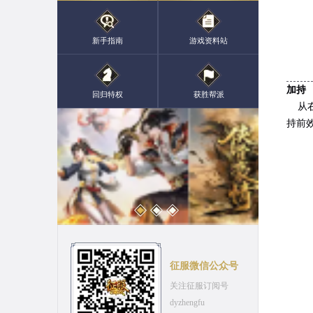
新手指南
游戏资料站
加持
回归特权
获胜帮派
从右
持前
征服微信公众号
关注征服订阅号
dyzhengfu