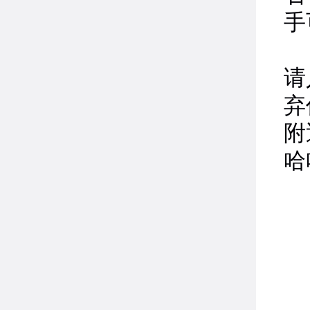
手
6
请
弃
附
哈
P