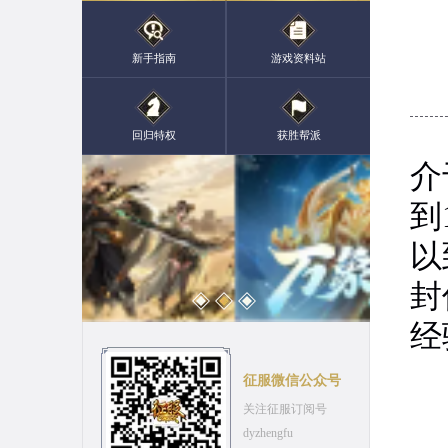
新手指南
游戏资料站
1
回归特权
获胜帮派
介
到
以
封
经
征服微信公众号
关注征服订阅号
dyzhengfu