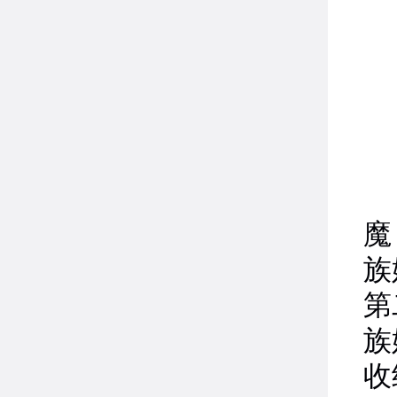
4
魔
族
第
族
收