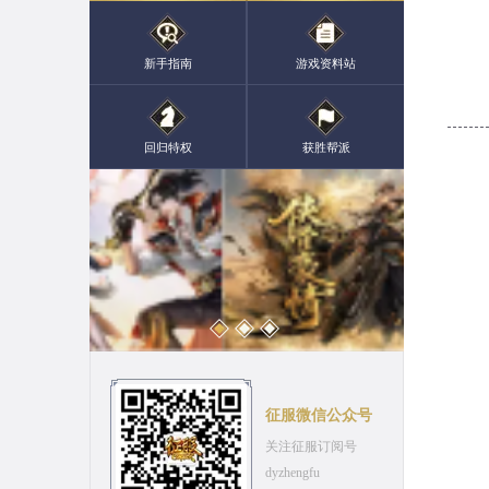
新手指南
游戏资料站
回归特权
获胜帮派
征服微信公众号
关注征服订阅号
dyzhengfu