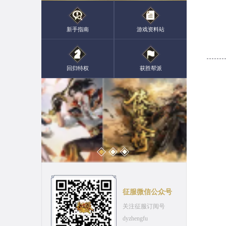
新手指南
游戏资料站
回归特权
获胜帮派
征服微信公众号
关注征服订阅号
dyzhengfu