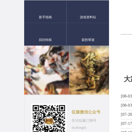
新手指南
游戏资料站
回归特权
获胜帮派
大
[08-03
[08-03
征服微信公众号
[07-20
关注征服订阅号
[07-17
dyzhengfu