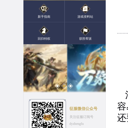
新手指南
游戏资料站
回归特权
获胜帮派
容
征服微信公众号
还
关注征服订阅号
dyzhengfu