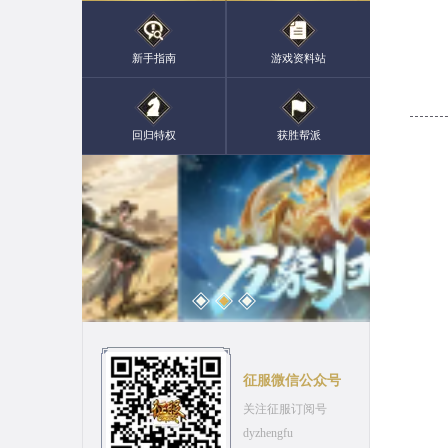
新手指南
游戏资料站
回归特权
获胜帮派
征服微信公众号
关注征服订阅号
dyzhengfu