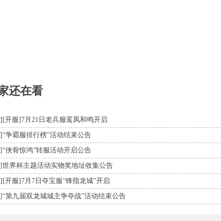
家还在看
]
[开服]7月21日老兵服鸾凤和鸣开启
]
“争霸服排行榜”活动结束公告
]
“侠骨惊鸿”转服活动开启公告
]
世界杯主题活动实物奖地址收集公告
]
[开服]7月7日夺宝服“锋指龙城”开启
]
“第九届双龙城城主争夺战”活动结束公告