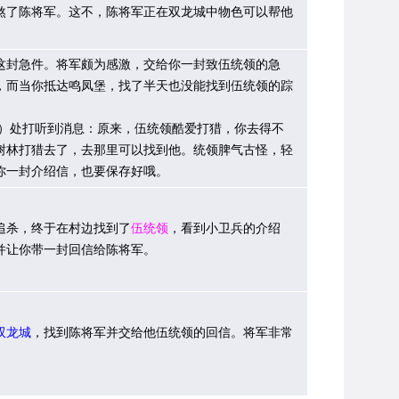
煞了陈将军。这不，陈将军正在双龙城中物色可以帮他
封急件。将军颇为感激，交给你一封致伍统领的急
在鸣凤堡，而当你抵达鸣凤堡，找了半天也没能找到伍统领的踪
272）处打听到消息：原来，伍统领酷爱打猎，你去得不
树林打猎去了，去那里可以找到他。统领脾气古怪，轻
你一封介绍信，也要保存好哦。
杀，终于在村边找到了
伍统领
，看到小卫兵的介绍
并让你带一封回信给陈将军。
双龙城
，找到陈将军并交给他伍统领的回信。将军非常