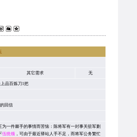
版
其它需求
无
级上品百炼刀1把
的回信
1)近日正为一件棘手的事情而苦恼：陈将军有一封事关驻军剿
下
伍统领
，可由于最近驿站人手不足，而将军公务繁忙