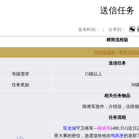
送信任务
发布时间：
|
分享到：
精简流程版
详细描述版
/
精简流程
送信任务
等级需求
15级以上
任务奖励
30
相关任务物品
陈将军急件，介绍信，伍统领
任务流程
双龙城
守卫将军—
陈将军
(480,35
匪大事的密信，急需送给他在
鸣凤堡
的老部