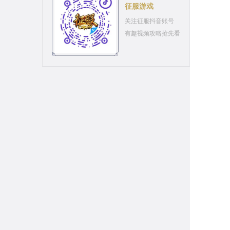
征服游戏
关注征服抖音账号
有趣视频攻略抢先看