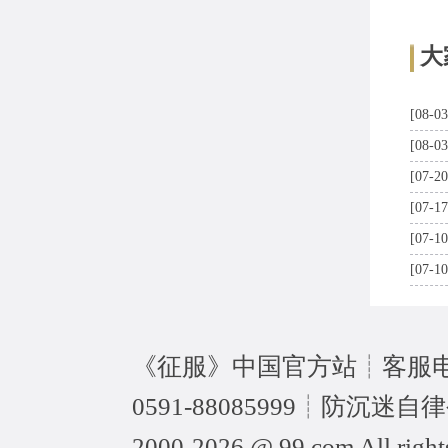
大
[08-03
[08-03
[07-20
[07-17
[07-10
[07-10
《
征服
》中国官方站┊客服电话
0591-88085999┊
防沉迷自律
2000-2026 @
99.com
All right