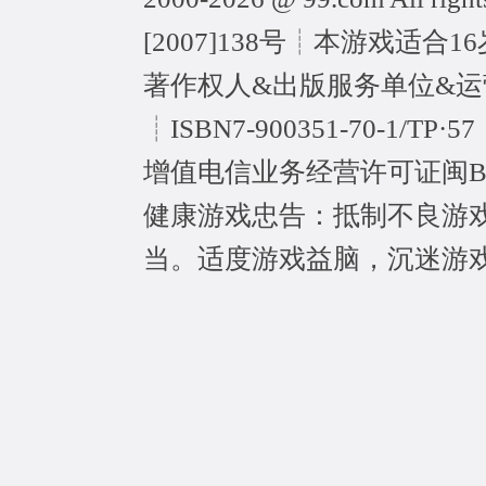
[2007]138号┊本游戏适合
著作权人&出版服务单位&
┊ISBN7-900351-70-1/TP·57
增值电信业务经营许可证闽B2-2
健康游戏忠告：抵制不良游
当。适度游戏益脑，沉迷游