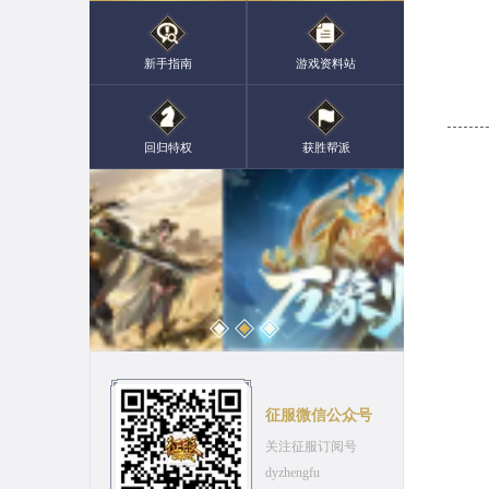
新手指南
游戏资料站
回归特权
获胜帮派
征服微信公众号
关注征服订阅号
dyzhengfu