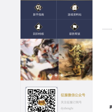
新手指南
游戏资料站
回归特权
获胜帮派
征服微信公众号
关注征服订阅号
药店
dyzhengfu