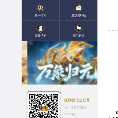
新手指南
游戏资料站
回归特权
获胜帮派
征服微信公众号
关注征服订阅号
dyzhengfu